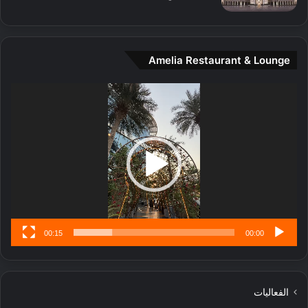
ن
ن
ة
ت
و
ف
ت
و
Amelia Restaurant & Lounge
ج
ت
ا
.
ر
مشغل
ب
الفيديو
ل
ا
تُ
ن
س
ى
00:15
00:00
الفعاليات