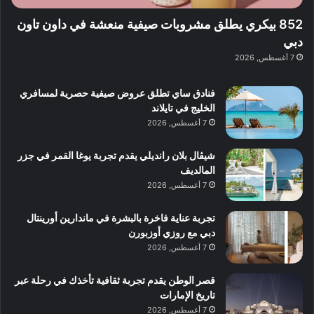
:
ن
ة
ا
ي
852 بيكري يطلق مشروبات صيفية منعشة في داون تاون
ب
س
ف
دبي
د
ت
ي
7 أغسطس, 2026
ب
ك
ب
ي
ش
و
فنادق ساي تطلق عروض صيفية حصرية لمسافري
ا
ل
الخليج في تايلاند
ف
ن
7 أغسطس, 2026
م
د
ع
ا
ا
ت
شيڤال بلان رانديلي يقدم تجربة يوغا القمر في جزر
ل
ج
المالديف
م
ر
7 أغسطس, 2026
و
ب
س
ة
تجربة عناية فاخرة بالبشرة في ماندارين أورينتال
ط
ل
دبي مع روزي أوزبورن
ا
ا
7 أغسطس, 2026
ل
ي
م
ج
قصر الوطن يقدم تجربة ثقافية تأخذك في رحلة عبر
د
ب
تاريخ الإمارات
ي
أ
7 أغسطس, 2026